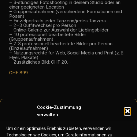
– 3-stündiges Fotoshooting in deinem Studio oder an
einer geeigneten Location
– Gruppenaufnahmen (verschiedene Formationen und
Posen)
– Einzelportraits jeder Tänzerin/jedes Tänzers
– 2–3 Outfitwechsel pro Person
– Online-Galerie zur Auswahl der Lieblingsbilder
– 10 professionell bearbeitete Bilder
(Gruppenaufnahmen)
– 2-3 professionell bearbeitete Bilder pro Person
(Einzelaufnahmen)
– Nutzungsrechte für Web, Social Media und Print (z. B.
Flyer, Plakate)
– Zusätzliches Bild: CHF 20.–
CHF 899
Cookie-Zustimmung
verwalten
Das Shooting findet im Freien, am Standort des Kunden
oder im Miet-Studio statt.
Um dir ein optimales Erlebnis zu bieten, verwenden wir
Technologien wie Cookies, um Geräteinformationen zu
Das Miet-Studio muss zusätzlich reserviert und